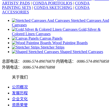
ARTISTS' PADS
|
CONDA PORTFOLIOS
|
CONDA
PAINTING SETS
|
CONDA SKETCHING
|
CONDA
ACCESSORIES
Stretched Canvases And
Canvases
Gold,Silver &
Colored Linen Canvases
Canvas Panels
Wood Painting Boards
Stretcher Strips
Shaped Stretched Canvases
总部电话：
0086-574-89076870
内销电话：
0086-574-89076858
外销电话：
0086-574-89076898
关于我们
公司概况
发展历程
企业文化
资质荣誉