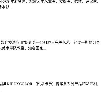
国内外众多水彩名家、水彩艺术从业者、爱好者、媒体、评论家、
彩...
媒介技法应用”培训会于10月27日完美落幕。经过一期培训会
术学院教授，知名画家...
智品牌 KIDDYCOLOR （凯蒂卡乐）携诸多系列产品精彩亮相，
.