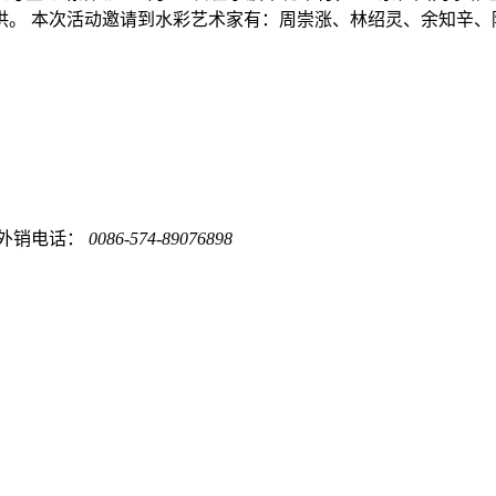
。 本次活动邀请到水彩艺术家有：周崇涨、林绍灵、余知辛、陈希
外销电话：
0086-574-89076898