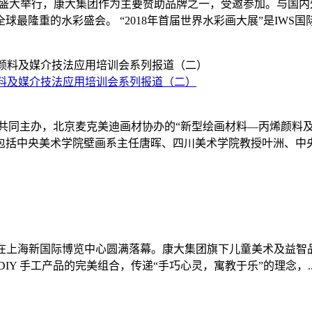
里诸暨盛大举行，康大集团作为主要赞助品牌之一，受邀参加。与
隆重的水彩盛会。 “2018年首届世界水彩画大展”是IWS国际水
颜料及媒介技法应用培训会系列报道（二）
共同主办，北京麦克美迪画材协办的“新型绘画材料—丙烯颜料及
括中央美术学院壁画系主任唐晖、四川美术学院教授叶洲、中央美
教育设备展览会在上海新国际博览中心圆满落幕。康大集团旗下儿童美术及益
Y 手工产品的完美组合，传递“手巧心灵，寓教于乐”的理念，..