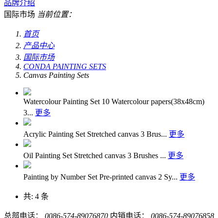
品牌介绍
国际市场
当前位置：
首页
产品中心
国际市场
CONDA PAINTING SETS
Canvas Painting Sets
Watercolour Painting Set
10 Watercolour papers(38x48cm)
3...
更多
Acrylic Painting Set
Stretched canvas 3 Brus...
更多
Oil Painting Set
Stretched canvas 3 Brushes ...
更多
Painting by Number Set
Pre-printed canvas 2 Sy...
更多
共: 4 条
总部电话：
0086-574-89076870
内销电话：
0086-574-89076858